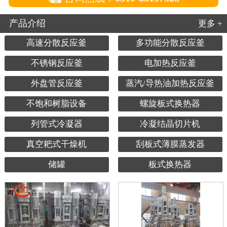
产品介绍
更多 +
高速分散反应釜
多功能分散反应釜
不锈钢反应釜
电加热反应釜
外盘管反应釜
蒸汽/导热油加热反应釜
不饱和树脂设备
螺旋板式换热器
列管式冷凝器
冷凝结晶切片机
真空耙式干燥机
刮板式薄膜蒸发器
储罐
板式换热器