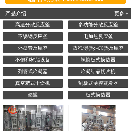
产品介绍
更多 +
高速分散反应釜
多功能分散反应釜
不锈钢反应釜
电加热反应釜
外盘管反应釜
蒸汽/导热油加热反应釜
不饱和树脂设备
螺旋板式换热器
列管式冷凝器
冷凝结晶切片机
真空耙式干燥机
刮板式薄膜蒸发器
储罐
板式换热器