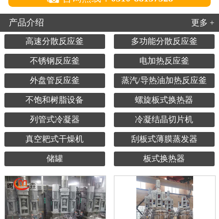
产品介绍
更多 +
高速分散反应釜
多功能分散反应釜
不锈钢反应釜
电加热反应釜
外盘管反应釜
蒸汽/导热油加热反应釜
不饱和树脂设备
螺旋板式换热器
列管式冷凝器
冷凝结晶切片机
真空耙式干燥机
刮板式薄膜蒸发器
储罐
板式换热器